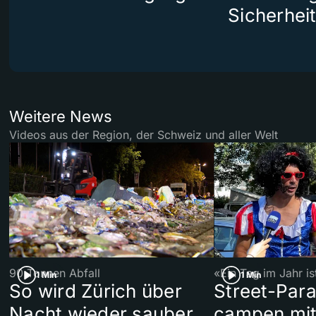
Sicherhei
Weitere News
Videos aus der Region, der Schweiz und aller Welt
90 Tonnen Abfall
«Ein Tag im Jahr i
1 Min
1 Min
So wird Zürich über
Street-Par
Nacht wieder sauber
campen mit