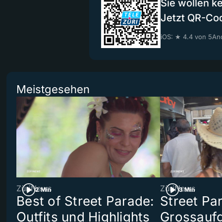
Sie wollen k
Jetzt QR-Co
iOS: ★ 4.4 von 5
And
Meistgesehen
ZüriNews
ZüriNews
2 Min
3 Min
Best of Street Parade:
Street Pa
Outfits und Highlights
Grossaufg