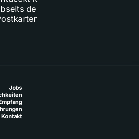
bseits der
Postkartenmotive
Jobs
chkeiten
Empfang
ührungen
Kontakt