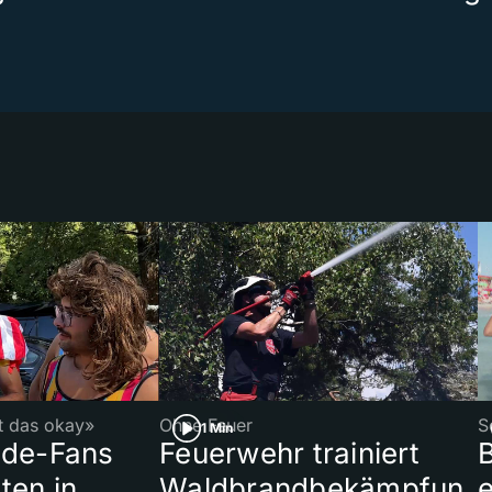
t
st das okay»
Ohne Feuer
S
1 Min
ade-Fans
Feuerwehr trainiert
B
ten in
Waldbrandbekämpfun
e