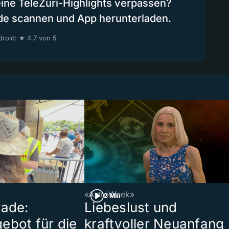
eine TeleZüri-Highlights verpassen?
de scannen und App herunterladen.
roid: ★ 4.7 von 5
«AstroWeek»
2 Min
rade:
Liebeslust und
ebot für die
kraftvoller Neuanfang