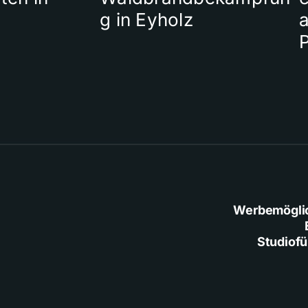
g in Eyholz
a
Werbemögli
Studiof