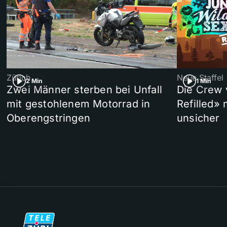
Zürich
Neue Staffel
2 Min
1 Min
Zwei Männer sterben bei Unfall
Die Crew 
mit gestohlenem Motorrad in
Refilled»
Oberengstringen
unsicher