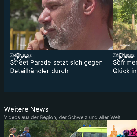
ZüriNews
ZüriNews
2 Min
4 Min
Street Parade setzt sich gegen
Sommers
Detailhändler durch
Glück i
Weitere News
Videos aus der Region, der Schweiz und aller Welt