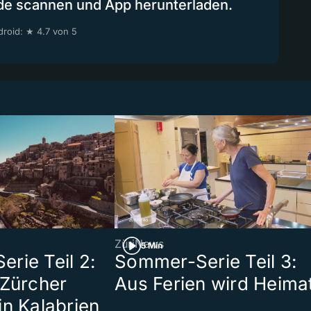
de scannen und App herunterladen.
roid: ★ 4.7 von 5
ZüriNews
5 Min
rie Teil 2:
Sommer-Serie Teil 3:
 Zürcher
Aus Ferien wird Heima
in Kalabrien