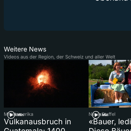
Weitere News
Videos aus der Region, der Schweiz und aller Welt
Mittelamerika
Neue Staffel
1 Min
1 Min
Vulkanausbruch in
«Bauer, led
Guatemala: 1400
Diese Bäue