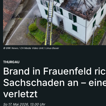
©
BRK News / CH Media Video Unit / Linus Bauer
THURGAU
Brand in Frauenfeld ri
Sachschaden an – ein
verletzt
So 17. Mai 2026, 13.00 Uhr