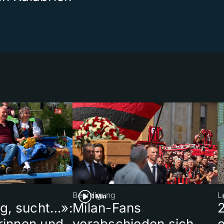
Beerdigung
L
1 Min
ig, sucht…»:
Milan-Fans
rinnen und
verabschieden sich