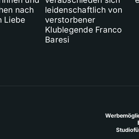
hen nach
leidenschaftlich von
n Liebe
verstorbener
Klublegende Franco
Baresi
Werbemögli
Studiof