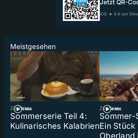
Jetzt QR-Co
iOS: ★ 4.4 von 5
And
Meistgesehen
ZüriNews
ZüriNews
5 Min
4 Min
Sommerserie Teil 4:
Sommer-Se
Kulinarisches Kalabrien
Ein Stück
Oberland 