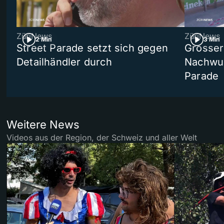
ZüriNews
ZüriNews
2 Min
3 Min
Street Parade setzt sich gegen
Grosser 
Detailhändler durch
Nachwuc
Parade
Weitere News
Videos aus der Region, der Schweiz und aller Welt