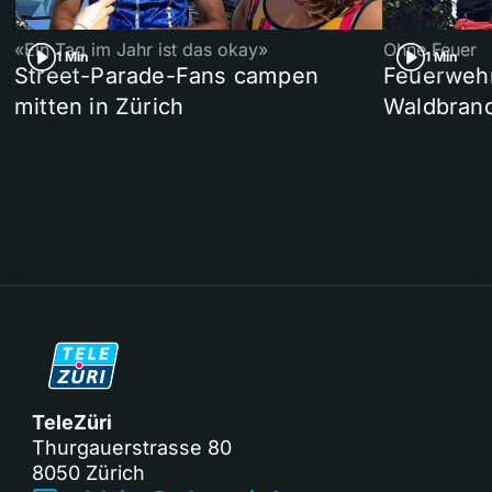
«Ein Tag im Jahr ist das okay»
Ohne Feuer
1 Min
1 Min
Street-Parade-Fans campen
Feuerwehr 
mitten in Zürich
Waldbrand
TeleZüri
Thurgauerstrasse 80
8050 Zürich