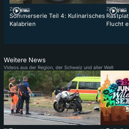
ZüriNews
ZüriNews
5 Min
2 Min
Sommerserie Teil 4: Kulinarisches
Rastpla
Kalabrien
Flucht e
Weitere News
Videos aus der Region, der Schweiz und aller Welt