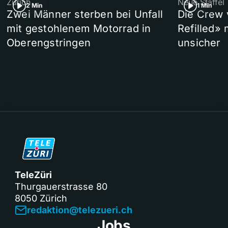
Zürich
Neue Staffel
2 Min
1 Min
Zwei Männer sterben bei Unfall
Die Crew 
mit gestohlenem Motorrad in
Refilled»
Oberengstringen
unsicher
TeleZüri
Thurgauerstrasse 80
8050 Zürich
redaktion@telezueri.ch
Jobs