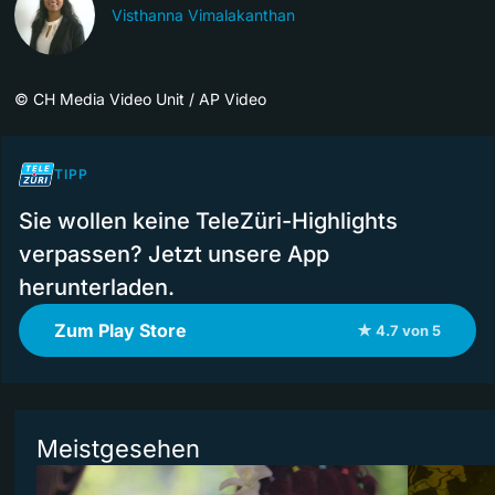
Visthanna Vimalakanthan
©
CH Media Video Unit / AP Video
TIPP
Sie wollen keine TeleZüri-Highlights
verpassen? Jetzt unsere App
herunterladen.
Zum Play Store
★ 4.7 von 5
Meistgesehen