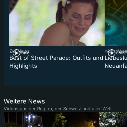
ZüriNews
«AstroWe
2 Min
2 Min
Best of Street Parade: Outfits und
Liebeslu
Highlights
Neuanf
Weitere News
Videos aus der Region, der Schweiz und aller Welt