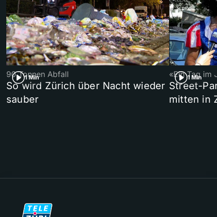
90 Tonnen Abfall
«Ein Tag im 
1 Min
1 Min
So wird Zürich über Nacht wieder
Street-P
sauber
mitten in 