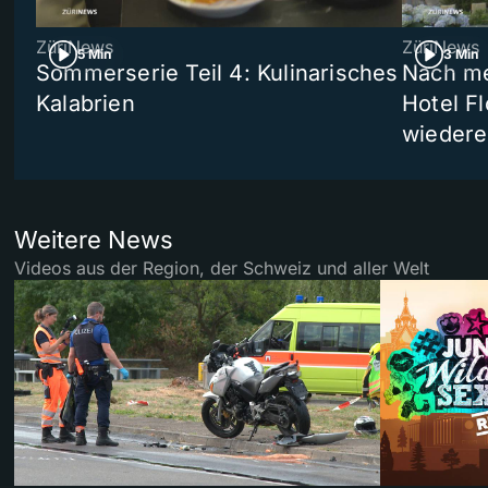
ZüriNews
ZüriNews
5 Min
3 Min
Sommerserie Teil 4: Kulinarisches
Nach me
Kalabrien
Hotel Fl
wiedere
Weitere News
Videos aus der Region, der Schweiz und aller Welt