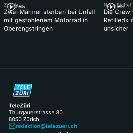
Zürich
Neue Staffel
2 Min
1 Min
Zwei Männer sterben bei Unfall
Die Crew 
mit gestohlenem Motorrad in
Refilled»
Oberengstringen
unsicher
TeleZüri
Thurgauerstrasse 80
8050 Zürich
redaktion@telezueri.ch