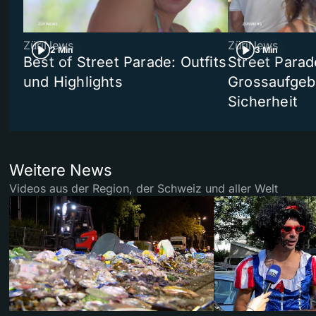
ZüriNews
ZüriNews
2 Min
3 Min
Best of Street Parade: Outfits
Street Parad
und Highlights
Grossaufgebo
Sicherheit
Weitere News
Videos aus der Region, der Schweiz und aller Welt