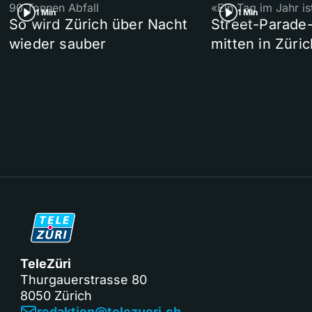
90 Tonnen Abfall
«Ein Tag im Jahr i
1 Min
1 Min
So wird Zürich über Nacht
Street-Parade
wieder sauber
mitten in Züric
TeleZüri
Thurgauerstrasse 80
8050 Zürich
redaktion@telezueri.ch