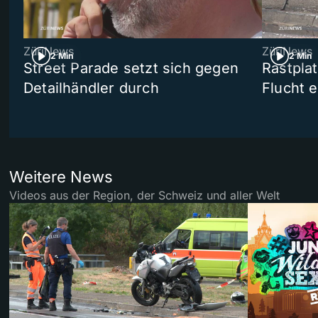
ZüriNews
ZüriNews
2 Min
2 Min
Street Parade setzt sich gegen
Rastpla
Detailhändler durch
Flucht e
Weitere News
Videos aus der Region, der Schweiz und aller Welt