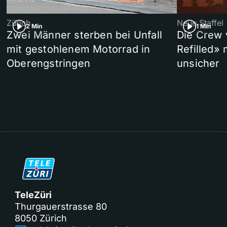
Zürich
Neue Staffel
2 Min
1 Min
Zwei Männer sterben bei Unfall
Die Crew 
mit gestohlenem Motorrad in
Refilled»
Oberengstringen
unsicher
TeleZüri
Thurgauerstrasse 80
8050 Zürich