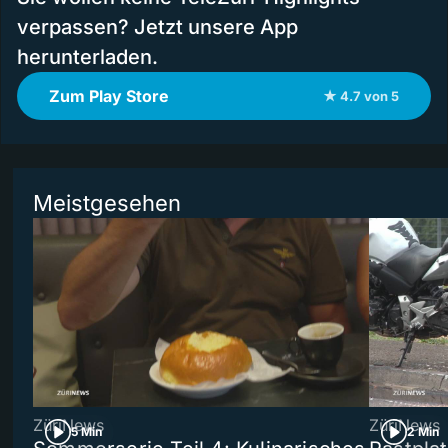
verpassen? Jetzt unsere App
herunterladen.
Zum Play Store
★ 4.7 von 5
Meistgesehen
ZüriNews
ZüriNews
5 Min
2 Min