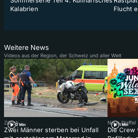
Sommerserie Teil 4: Kulinarisches
Rastpla
Kalabrien
Flucht e
Weitere News
Videos aus der Region, der Schweiz und aller Welt
Zürich
Neue Staffel
2 Min
1 Min
Zwei Männer sterben bei Unfall
Die Crew 