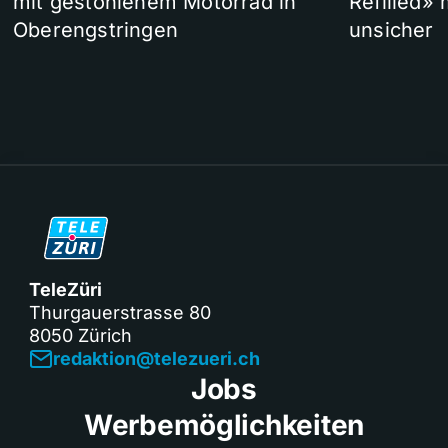
mit gestohlenem Motorrad in
Refilled»
Oberengstringen
unsicher
TeleZüri
Thurgauerstrasse 80
8050 Zürich
redaktion@telezueri.ch
Jobs
Werbemöglichkeiten