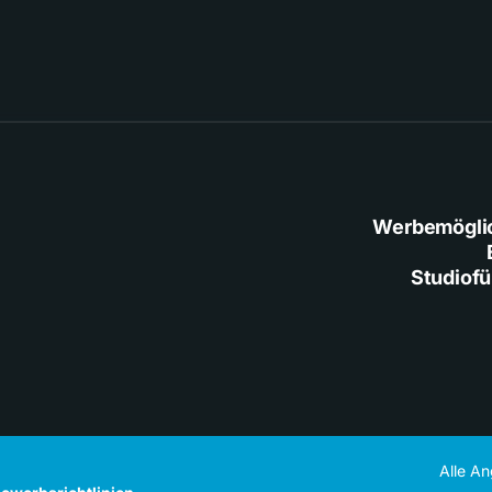
Werbemögli
Studiof
Alle A