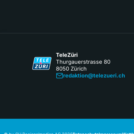
TeleZüri
Thurgauerstrasse 80
8050 Zürich
redaktion@telezueri.ch