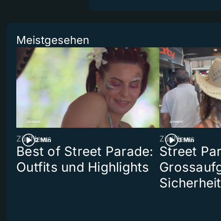
Meistgesehen
ZüriNews
ZüriNews
2 Min
3 Min
Best of Street Parade:
Street Pa
Outfits und Highlights
Grossaufg
Sicherhei