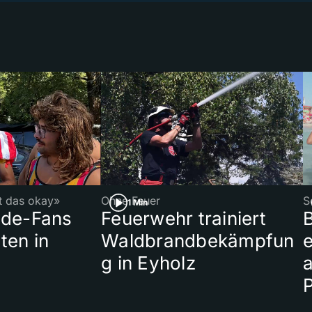
st das okay»
Ohne Feuer
S
1 Min
ade-Fans
Feuerwehr trainiert
B
ten in
Waldbrandbekämpfun
e
g in Eyholz
a