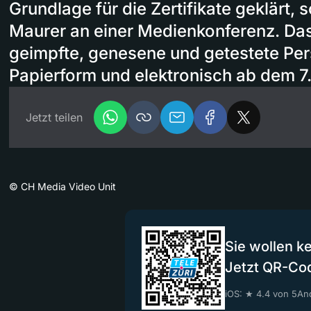
Grundlage für die Zertifikate geklärt, 
Maurer an einer Medienkonferenz. Das 
geimpfte, genesene und getestete Per
Papierform und elektronisch ab dem 7. 
Jetzt teilen
©
CH Media Video Unit
Sie wollen k
Jetzt QR-Co
iOS: ★ 4.4 von 5
And