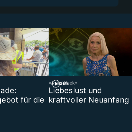
«AstroWeek»
2 Min
rade:
Liebeslust und
ebot für die
kraftvoller Neuanfang
t