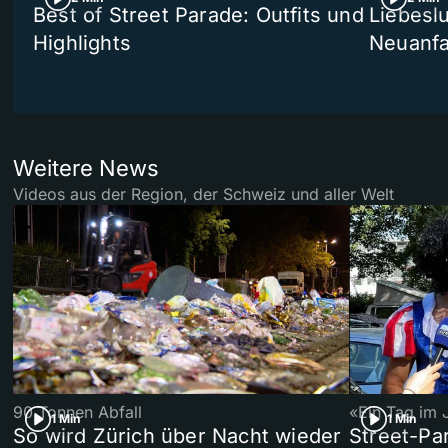
Best of Street Parade: Outfits und
Liebeslu
Highlights
Neuanf
Weitere News
Videos aus der Region, der Schweiz und aller Welt
90 Tonnen Abfall
«Ein Tag im 
1 Min
1 Min
So wird Zürich über Nacht wieder
Street-P