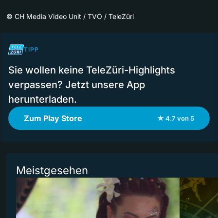
©
CH Media Video Unit / TVO / TeleZüri
TIPP
Sie wollen keine TeleZüri-Highlights
verpassen? Jetzt unsere App
herunterladen.
Zum Play Store
★ 4.7 von 5
Meistgesehen