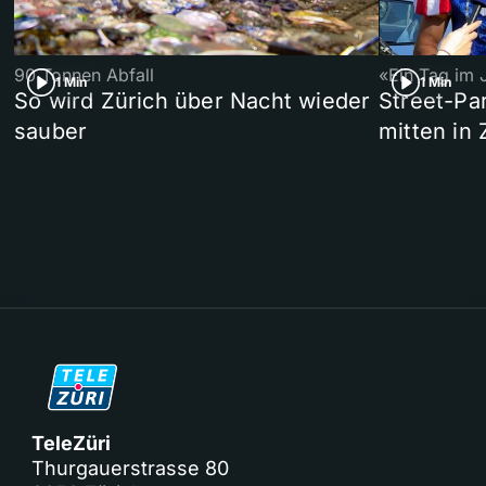
90 Tonnen Abfall
«Ein Tag im 
1 Min
1 Min
So wird Zürich über Nacht wieder
Street-P
sauber
mitten in 
TeleZüri
Thurgauerstrasse 80