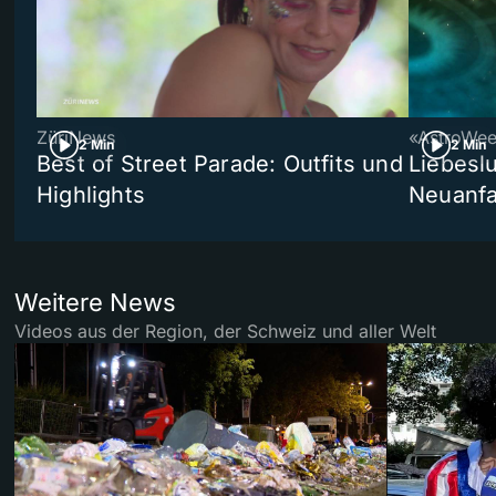
ZüriNews
«AstroWe
2 Min
2 Min
Best of Street Parade: Outfits und
Liebeslu
Highlights
Neuanf
Weitere News
Videos aus der Region, der Schweiz und aller Welt