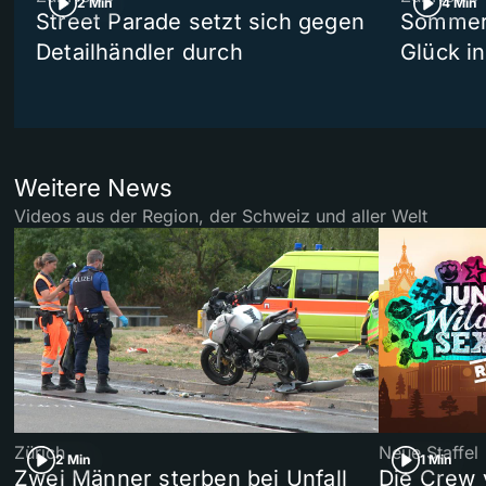
2 Min
4 Min
Street Parade setzt sich gegen
Sommers
Detailhändler durch
Glück i
Weitere News
Videos aus der Region, der Schweiz und aller Welt
Zürich
Neue Staffel
2 Min
1 Min
Zwei Männer sterben bei Unfall
Die Crew 