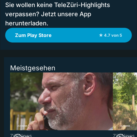
Sie wollen keine TeleZüri-Highlights
verpassen? Jetzt unsere App
herunterladen.
Zum Play Store
★ 4.7 von 5
Meistgesehen
ZüriNews
ZüriNews