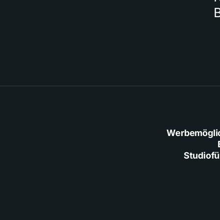
Werbemögli
Studiof