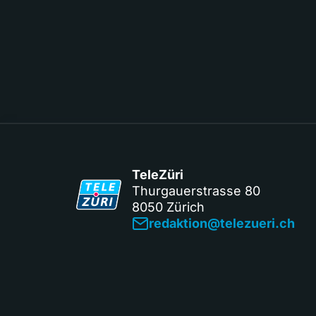
TeleZüri
Thurgauerstrasse 80
8050 Zürich
redaktion@telezueri.ch