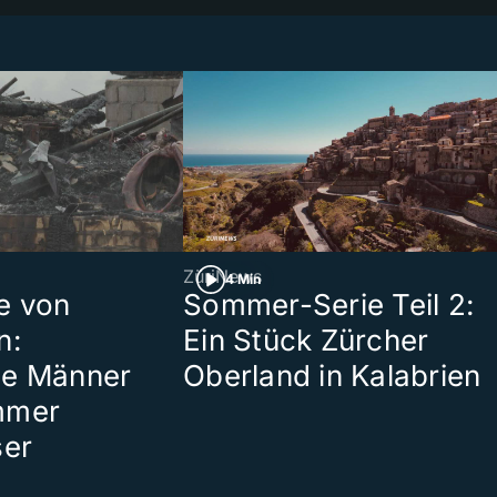
ZüriNews
4 Min
e von
Sommer-Serie Teil 2:
n:
Ein Stück Zürcher
te Männer
Oberland in Kalabrien
mmer
ser