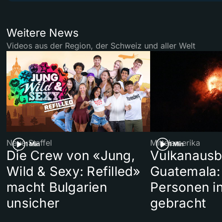
Weitere News
Videos aus der Region, der Schweiz und aller Welt
Neue Staffel
Mittelamerika
1 Min
1 Min
Die Crew von «Jung,
Vulkanausb
Wild & Sexy: Refilled»
Guatemala:
macht Bulgarien
Personen in
unsicher
gebracht