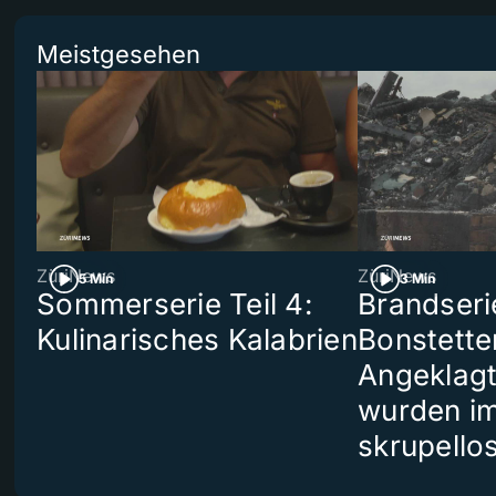
Meistgesehen
ZüriNews
ZüriNews
5 Min
3 Min
Sommerserie Teil 4:
Brandseri
Kulinarisches Kalabrien
Bonstette
Angeklag
wurden i
skrupello