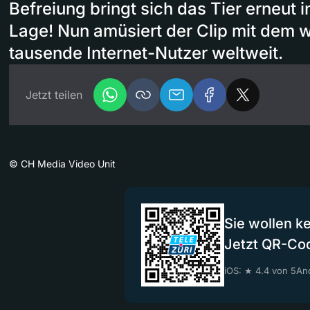
Befreiung bringt sich das Tier erneut i
Lage! Nun amüsiert der Clip mit dem w
tausende Internet-Nutzer weltweit.
Jetzt teilen
©
CH Media Video Unit
Sie wollen k
Jetzt QR-Co
iOS: ★ 4.4 von 5
And