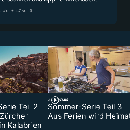
roid: ★ 4.7 von 5
ZüriNews
5 Min
rie Teil 2:
Sommer-Serie Teil 3:
 Zürcher
Aus Ferien wird Heima
in Kalabrien