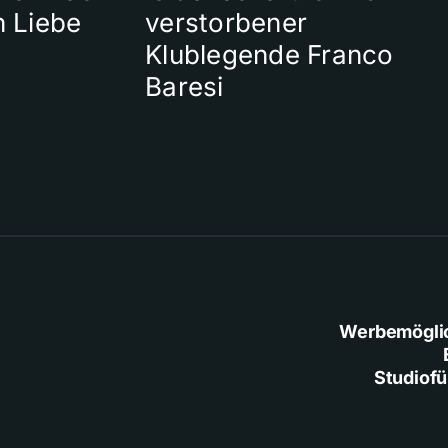
n Liebe
verstorbener
Klublegende Franco
Baresi
Werbemögli
Studiof