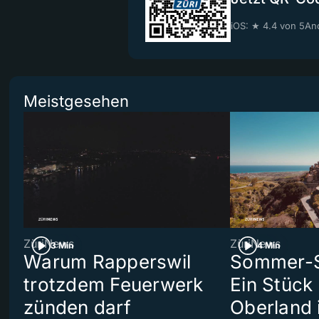
iOS: ★ 4.4 von 5
And
Meistgesehen
ZüriNews
ZüriNews
3 Min
4 Min
Warum Rapperswil
Sommer-Se
trotzdem Feuerwerk
Ein Stück
zünden darf
Oberland 