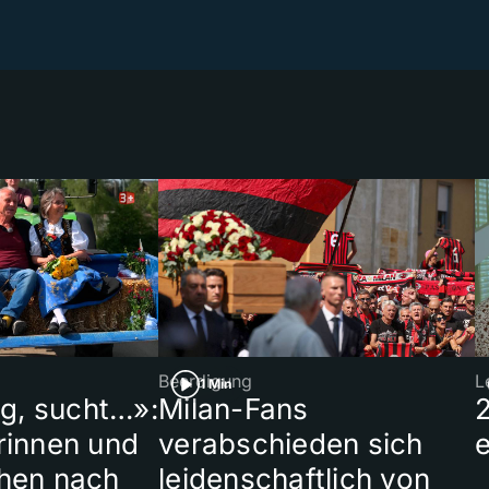
Beerdigung
L
1 Min
ig, sucht…»:
Milan-Fans
rinnen und
verabschieden sich
hen nach
leidenschaftlich von