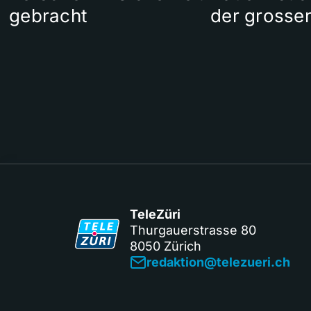
gebracht
der grosse
TeleZüri
Thurgauerstrasse 80
8050 Zürich
redaktion@telezueri.ch