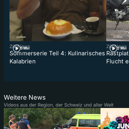
ZüriNews
ZüriNews
5 Min
2 Min
Sommerserie Teil 4: Kulinarisches
Rastpla
Kalabrien
Flucht e
Weitere News
Videos aus der Region, der Schweiz und aller Welt