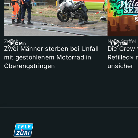
Zürich
Neue Staffel
2 Min
1 Min
Zwei Männer sterben bei Unfall
Die Crew 
mit gestohlenem Motorrad in
Refilled»
Oberengstringen
unsicher