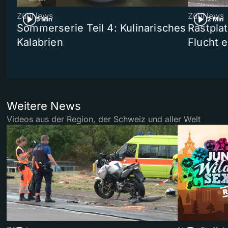
ZüriNews
ZüriNews
5 Min
2 Min
Sommerserie Teil 4: Kulinarisches
Rastpla
Kalabrien
Flucht e
Weitere News
Videos aus der Region, der Schweiz und aller Welt