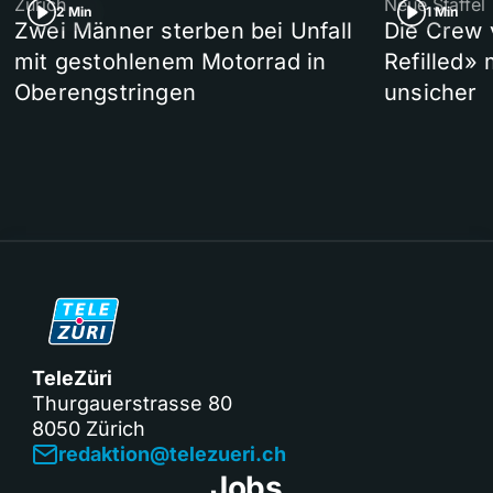
Zürich
Neue Staffel
2 Min
1 Min
Zwei Männer sterben bei Unfall
Die Crew 
mit gestohlenem Motorrad in
Refilled»
Oberengstringen
unsicher
TeleZüri
Thurgauerstrasse 80
8050 Zürich
redaktion@telezueri.ch
Jobs