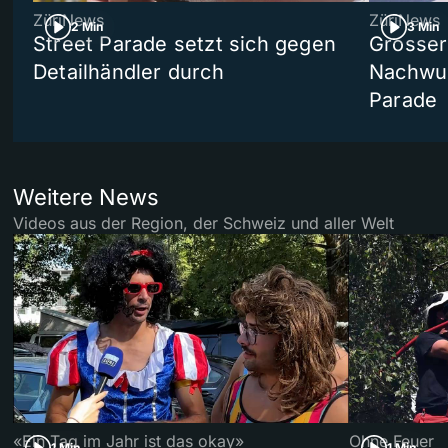
ZüriNews
ZüriNews
2 Min
3 Min
Street Parade setzt sich gegen
Grosser 
Detailhändler durch
Nachwuc
Parade
Weitere News
Videos aus der Region, der Schweiz und aller Welt
«Ein Tag im Jahr ist das okay»
Ohne Feuer
1 Min
1 Min