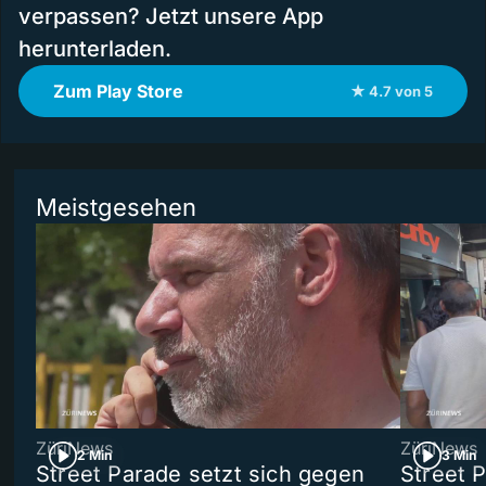
verpassen? Jetzt unsere App
herunterladen.
Zum Play Store
★ 4.7 von 5
Meistgesehen
ZüriNews
ZüriNews
2 Min
3 Min
Street Parade setzt sich gegen
Street 