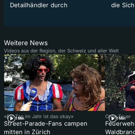
Detailhändler durch
die Sich
Weitere News
Videos aus der Region, der Schweiz und aller Welt
«Ein Tag im Jahr ist das okay»
Ohne Feuer
1 Min
1 Min
Street-Parade-Fans campen
Feuerwehr 
mitten in Zürich
Waldbrand