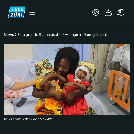
News
Erfolgreich: Siamesische Zwillinge in Rom getrennt
©
CH Media Video Unit / AP Video