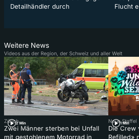
Detailhändler durch
Flucht e
Weitere News
Videos aus der Region, der Schweiz und aller Welt
Zürich
Neue Staffel
2 Min
1 Min
Zwei Männer sterben bei Unfall
Die Crew 
mit gestohlenem Motorrad in
Refilled»