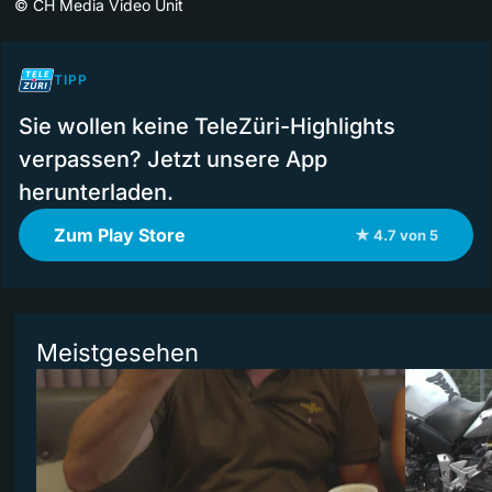
©
CH Media Video Unit
TIPP
Sie wollen keine TeleZüri-Highlights
verpassen? Jetzt unsere App
herunterladen.
Zum Play Store
★ 4.7 von 5
Meistgesehen