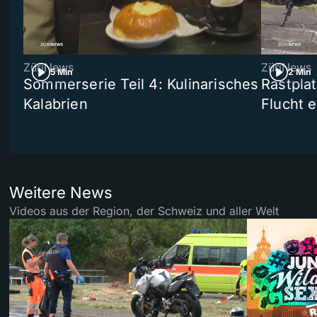
ZüriNews
ZüriNews
5 Min
2 Min
Sommerserie Teil 4: Kulinarisches
Rastpla
Kalabrien
Flucht e
Weitere News
Videos aus der Region, der Schweiz und aller Welt