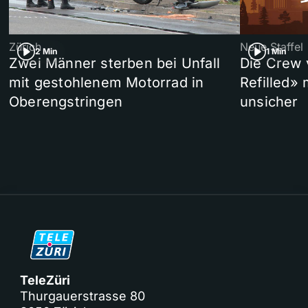
Zürich
Neue Staffel
2 Min
1 Min
Zwei Männer sterben bei Unfall
Die Crew 
mit gestohlenem Motorrad in
Refilled»
Oberengstringen
unsicher
TeleZüri
Thurgauerstrasse 80