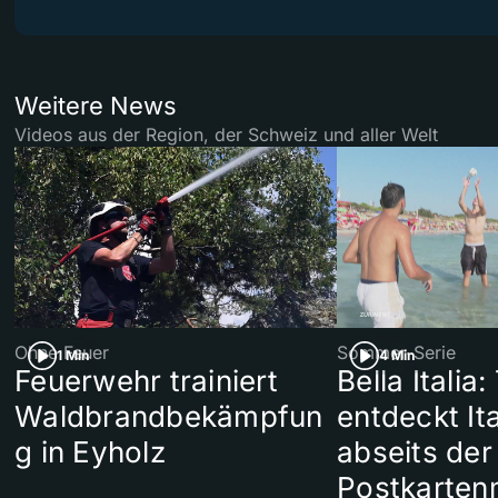
Weitere News
Videos aus der Region, der Schweiz und aller Welt
Ohne Feuer
Sommer-Serie
1 Min
4 Min
Feuerwehr trainiert
Bella Italia:
Waldbrandbekämpfun
entdeckt Ita
g in Eyholz
abseits der
Postkarten