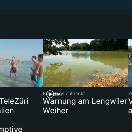
Blaualgen entdeckt
Z
2 Min
 TeleZüri
Warnung am Lengwiler
lien
Weiher
a
motive