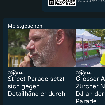
iOS: ★ 4.4 von 5
And
Meistgesehen
ZüriNews
ZüriNews
2 Min
3 Min
Street Parade setzt
Grosser Au
sich gegen
Zürcher 
Detailhändler durch
DJ an der
Parade