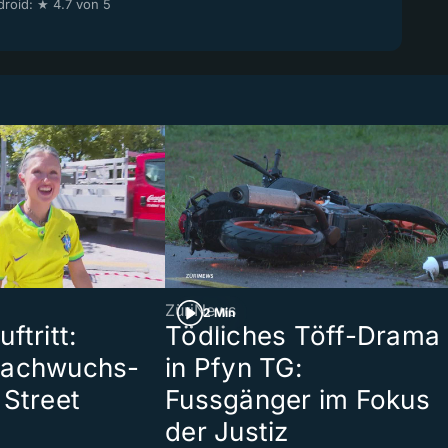
roid: ★ 4.7 von 5
ZüriNews
2 Min
ftritt:
Tödliches Töff-Drama
Nachwuchs-
in Pfyn TG:
 Street
Fussgänger im Fokus
der Justiz