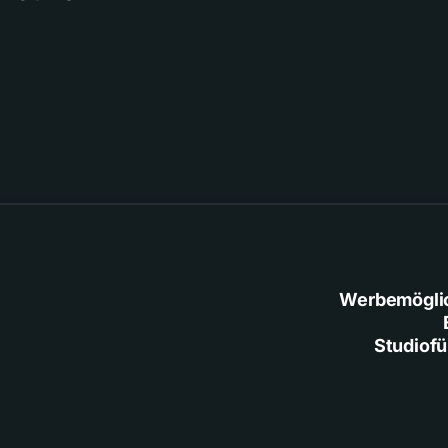
Werbemögli
Studiof