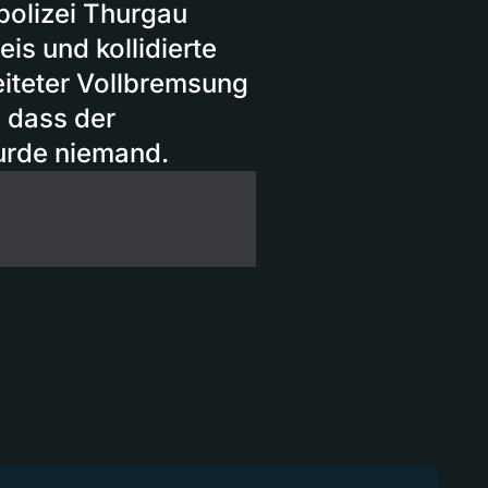
polizei Thurgau
is und kollidierte
eiteter Vollbremsung
, dass der
wurde niemand.