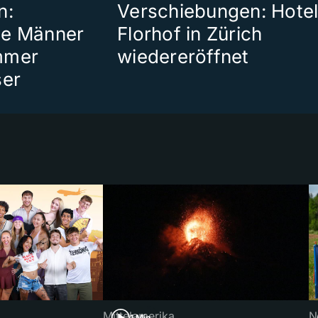
n:
Verschiebungen: Hote
te Männer
Florhof in Zürich
mmer
wiedereröffnet
ser
Mittelamerika
N
1 Min