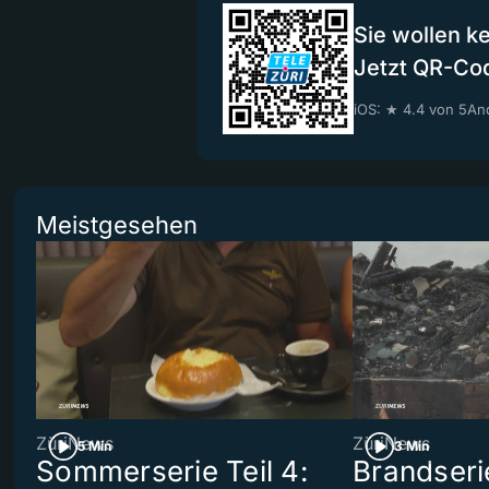
Sie wollen k
Jetzt QR-Co
iOS: ★ 4.4 von 5
And
Meistgesehen
ZüriNews
ZüriNews
5 Min
3 Min
Sommerserie Teil 4:
Brandseri