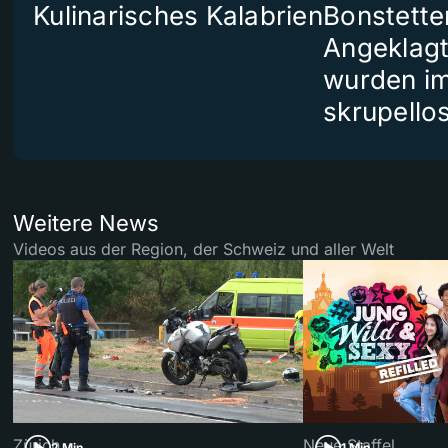
Kulinarisches Kalabrien
Bonstette
Angeklag
wurden i
skrupello
Weitere News
Videos aus der Region, der Schweiz und aller Welt
Zürich
Neue Staffel
2 Min
1 Min