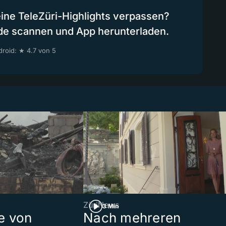
eine TeleZüri-Highlights verpassen?
de scannen und App herunterladen.
roid: ★ 4.7 von 5
ZüriNews
3 Min
e von
Nach mehreren