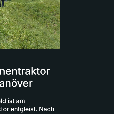
nentraktor
manöver
ld ist am
tor entgleist. Nach