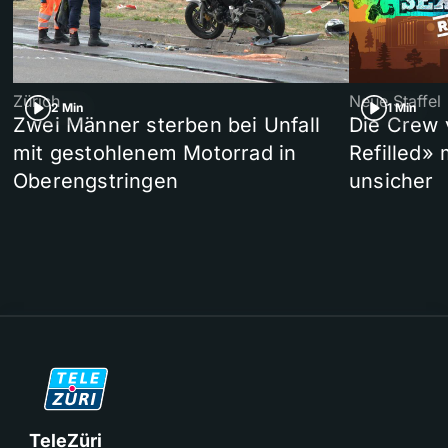
Zürich
Neue Staffel
2 Min
1 Min
Zwei Männer sterben bei Unfall
Die Crew 
mit gestohlenem Motorrad in
Refilled»
Oberengstringen
unsicher
TeleZüri