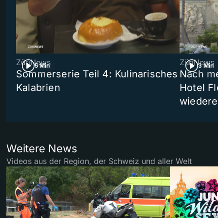
ZüriNews
ZüriNews
5 Min
3 Min
Sommerserie Teil 4: Kulinarisches
Nach me
Kalabrien
Hotel Fl
wiedere
Weitere News
Videos aus der Region, der Schweiz und aller Welt