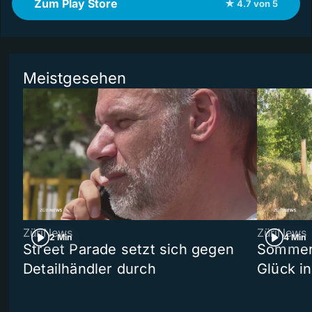
Zum Play Store
★ 4.7 von 5
Meistgesehen
ZüriNews
ZüriNews
2 Min
4 Min
Street Parade setzt sich gegen
Sommers
Detailhändler durch
Glück i