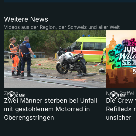
Weitere News
Videos aus der Region, der Schweiz und aller Welt
Zürich
Neue Staffel
2 Min
1 Min
Zwei Männer sterben bei Unfall
Die Crew 
mit gestohlenem Motorrad in
Refilled»
Oberengstringen
unsicher