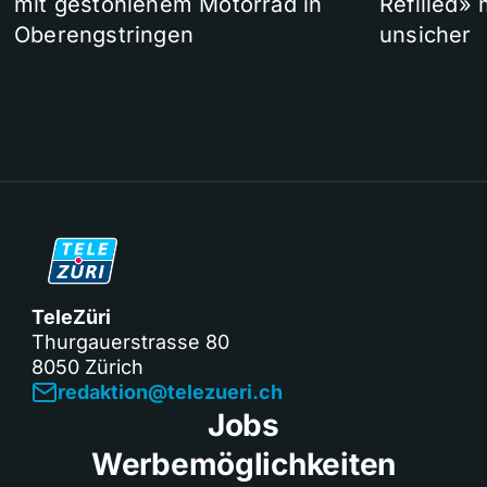
mit gestohlenem Motorrad in
Refilled»
Oberengstringen
unsicher
TeleZüri
Thurgauerstrasse 80
8050 Zürich
redaktion@telezueri.ch
Jobs
Werbemöglichkeiten