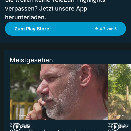
verpassen? Jetzt unsere App
herunterladen.
Zum Play Store
★ 4.7 von 5
Meistgesehen
ZüriNews
ZüriNews
2 Min
4 Min