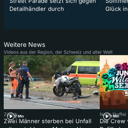
Street Parade setzt sich gegen
Sommers
Detailhändler durch
Glück i
Weitere News
Videos aus der Region, der Schweiz und aller Welt
Zürich
Neue Staffel
2 Min
1 Min
Zwei Männer sterben bei Unfall
Die Crew 