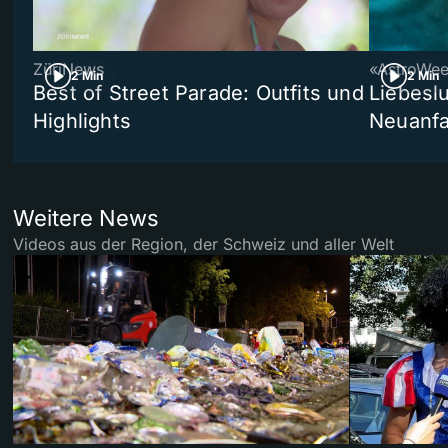
ZüriNews
«AstroWe
2 Min
2 Min
Best of Street Parade: Outfits und
Liebeslu
Highlights
Neuanf
Weitere News
Videos aus der Region, der Schweiz und aller Welt