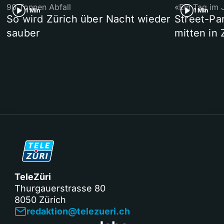
90 Tonnen Abfall
«Ein Tag im 
1 Min
1 Min
So wird Zürich über Nacht wieder
Street-P
sauber
mitten in 
TeleZüri
Thurgauerstrasse 80
8050 Zürich
redaktion@telezueri.ch