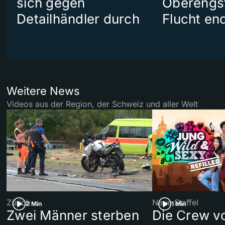
sich gegen
Oberengst
Detailhändler durch
Flucht end
Weitere News
Videos aus der Region, der Schweiz und aller Welt
Zürich
Neue Staffel
2 Min
1 Min
Zwei Männer sterben
Die Crew v