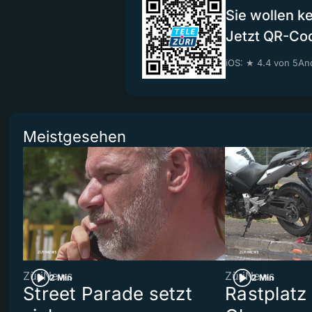
Sie wollen k
Jetzt QR-Co
iOS: ★ 4.4 von 5
And
Meistgesehen
ZüriNews
ZüriNews
2 Min
2 Min
Street Parade setzt
Rastplatz