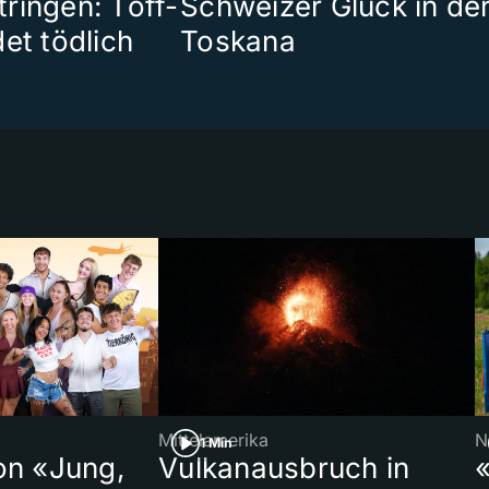
ringen: Töff-
Schweizer Glück in de
et tödlich
Toskana
Mittelamerika
N
1 Min
on «Jung,
Vulkanausbruch in
«