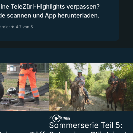
eine TeleZüri-Highlights verpassen?
de scannen und App herunterladen.
roid: ★ 4.7 von 5
ZüriNews
4 Min
Sommerserie Teil 5: