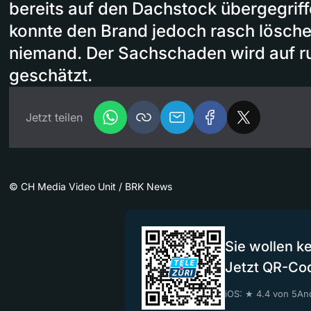
bereits auf den Dachstock übergegrif
konnte den Brand jedoch rasch lösche
niemand. Der Sachschaden wird auf r
geschätzt.
Jetzt teilen
©
CH Media Video Unit / BRK News
Sie wollen k
Jetzt QR-Co
iOS: ★ 4.4 von 5
And