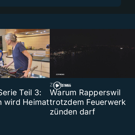
ZüriNews
3 Min
rie Teil 3:
Warum Rapperswil
n wird Heimat
trotzdem Feuerwerk
zünden darf