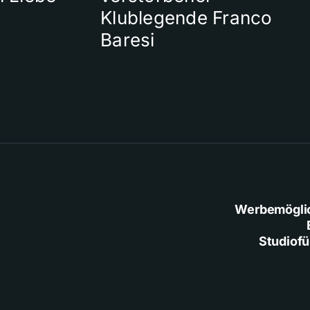
Klublegende Franco
Baresi
Werbemögli
Studiof