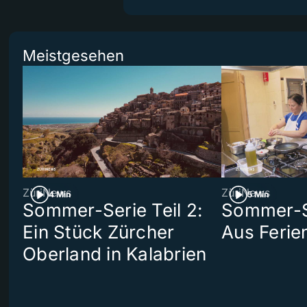
Meistgesehen
ZüriNews
ZüriNews
4 Min
5 Min
Sommer-Serie Teil 2:
Sommer-Se
Ein Stück Zürcher
Aus Ferie
Oberland in Kalabrien