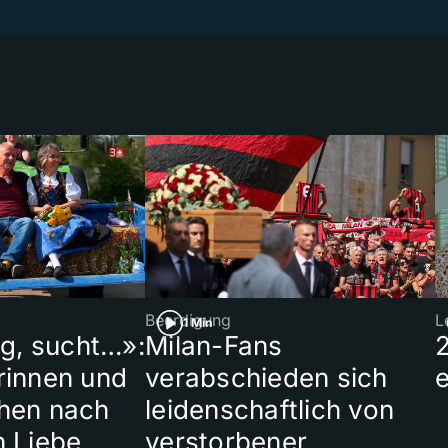
Beerdigung
L
1 Min
ig, sucht…»:
Milan-Fans
rinnen und
verabschieden sich
hen nach
leidenschaftlich von
n Liebe
verstorbener