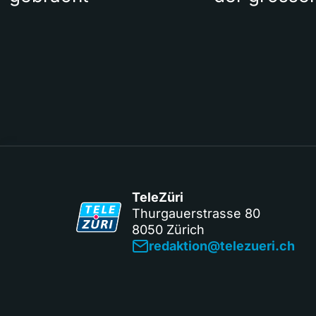
TeleZüri
Thurgauerstrasse 80
8050 Zürich
redaktion@telezueri.ch