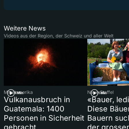
Weitere News
Videos aus der Region, der Schweiz und aller Welt
Mittelamerika
Neue Staffel
1 Min
1 Min
Vulkanausbruch in
«Bauer, led
Guatemala: 1400
Diese Bäue
Personen in Sicherheit
Bauern suc
gebracht
der grosse