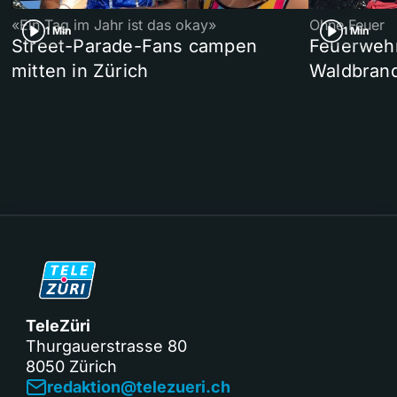
«Ein Tag im Jahr ist das okay»
Ohne Feuer
1 Min
1 Min
Street-Parade-Fans campen
Feuerwehr 
mitten in Zürich
Waldbrand
TeleZüri
Thurgauerstrasse 80
8050 Zürich
redaktion@telezueri.ch