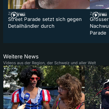
ZüriNews
ZüriNews
2 Min
3 Min
Street Parade setzt sich gegen
Grosser 
Detailhändler durch
Nachwuc
Parade
Weitere News
Videos aus der Region, der Schweiz und aller Welt