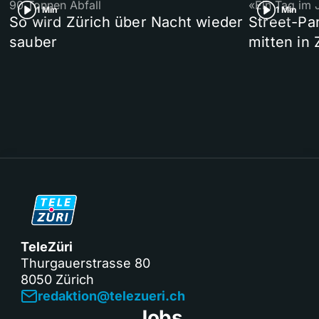
90 Tonnen Abfall
«Ein Tag im 
1 Min
1 Min
So wird Zürich über Nacht wieder
Street-P
sauber
mitten in 
TeleZüri
Thurgauerstrasse 80
8050 Zürich
redaktion@telezueri.ch
Jobs