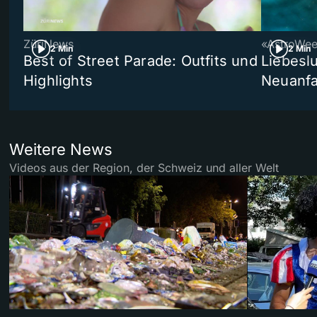
ZüriNews
«AstroWe
2 Min
2 Min
Best of Street Parade: Outfits und
Liebeslu
Highlights
Neuanf
Weitere News
Videos aus der Region, der Schweiz und aller Welt