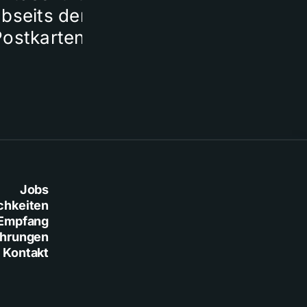
bseits der
Postkartenmotive
Jobs
chkeiten
Empfang
ührungen
Kontakt