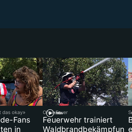
t
st das okay»
Ohne Feuer
S
1 Min
ade-Fans
Feuerwehr trainiert
B
ten in
Waldbrandbekämpfun
e