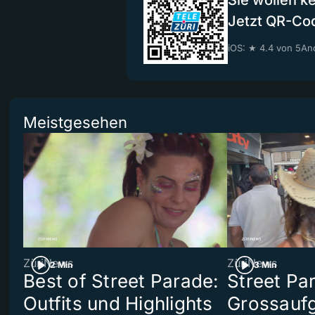
Sie wollen k
Jetzt QR-Co
iOS: ★ 4.4 von 5
And
Meistgesehen
ZüriNews
ZüriNews
2 Min
3 Min
Best of Street Parade:
Street Pa
Outfits und Highlights
Grossaufg