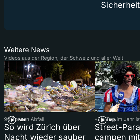
Sicherhei
Weitere News
Videos aus der Region, der Schweiz und aller Welt
90 Tonnen Abfall
«Ein Tag im Jahr i
1 Min
1 Min
So wird Zürich über
Street-Par
Nacht wieder sauber
campen mit