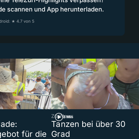
eine TeleZüri-Highlights verpassen?
de scannen und App herunterladen.
roid: ★ 4.7 von 5
ZüriNews
3 Min
rade:
Tanzen bei über 30
ebot für die
Grad