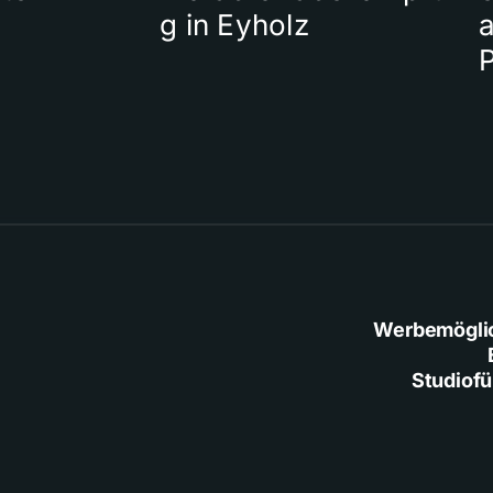
g in Eyholz
a
Werbemögli
Studiof