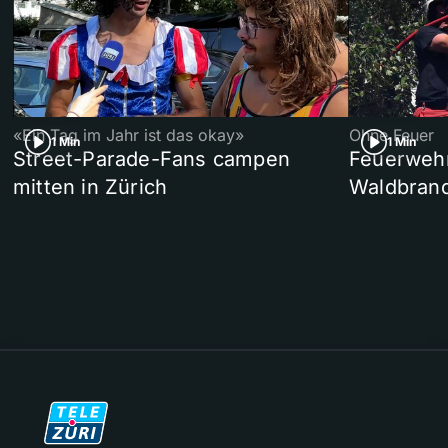
«Ein Tag im Jahr ist das okay»
Ohne Feuer
1 Min
1 Min
Street-Parade-Fans campen
Feuerwehr 
mitten in Zürich
Waldbrand