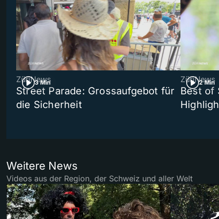
ZüriNews
ZüriNews
3 Min
2 Min
Street Parade: Grossaufgebot für
Best of 
die Sicherheit
Highligh
Weitere News
Videos aus der Region, der Schweiz und aller Welt