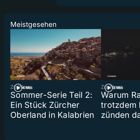
Meistgesehen
ZüriNews
ZüriNews
4 Min
3 Min
Sommer-Serie Teil 2:
Warum Ra
Ein Stück Zürcher
trotzdem
Oberland in Kalabrien
zünden da