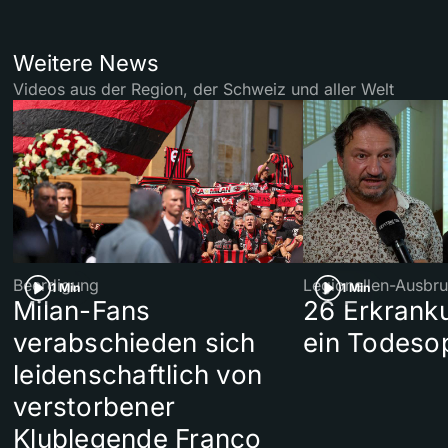
Weitere News
Videos aus der Region, der Schweiz und aller Welt
Beerdigung
Legionellen-Ausbru
1 Min
1 Min
Milan-Fans
26 Erkrank
verabschieden sich
ein Todeso
leidenschaftlich von
verstorbener
Klublegende Franco