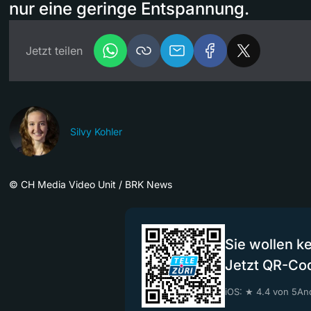
nur eine geringe Entspannung.
Jetzt teilen
Silvy Kohler
©
CH Media Video Unit / BRK News
Sie wollen k
Jetzt QR-Co
iOS: ★ 4.4 von 5
And