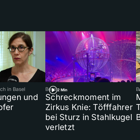
ch in Basel
Bern
B
2 Min
ungen und
Schreckmoment im
pfer
Zirkus Knie: Töfffahrer
T
bei Sturz in Stahlkugel
verletzt