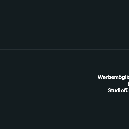
Werbemögli
Studiof