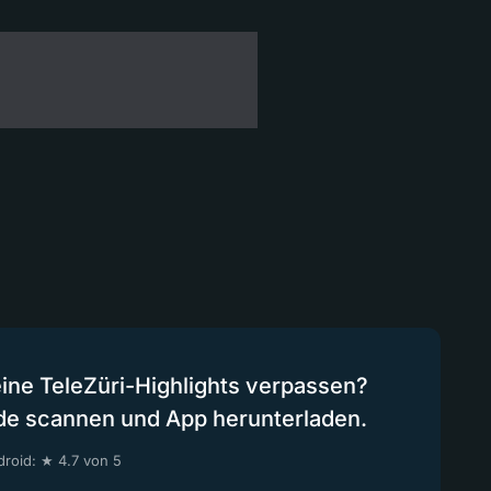
eine TeleZüri-Highlights verpassen?
de scannen und App herunterladen.
roid: ★ 4.7 von 5