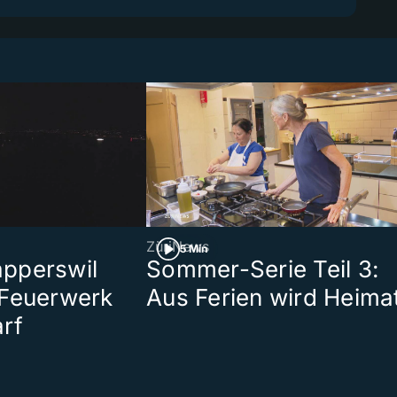
ZüriNews
5 Min
pperswil
Sommer-Serie Teil 3:
 Feuerwerk
Aus Ferien wird Heima
rf