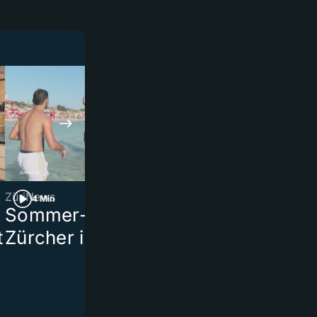
ZüriNews
«AstroWeek»
4 Min
2 Min
Sommer-Serie Teil 1:
Sorge für d
t
Zürcher in Italien
körperliche
Wohlbefind