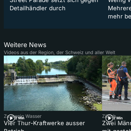
Street Parade setzt sich gegen
Wenig W
Detailhändler durch
Mehrere
mehr be
Weitere News
Videos aus der Region, der Schweiz und aller Welt
Zu wenig Wasser
Zürich
2 Min
2 Min
Vier Thur-Kraftwerke ausser
Zwei Männ