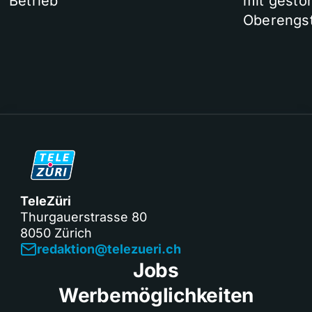
Betrieb
mit gesto
Oberengst
TeleZüri
Thurgauerstrasse 80
8050 Zürich
redaktion@telezueri.ch
Jobs
Werbemöglichkeiten