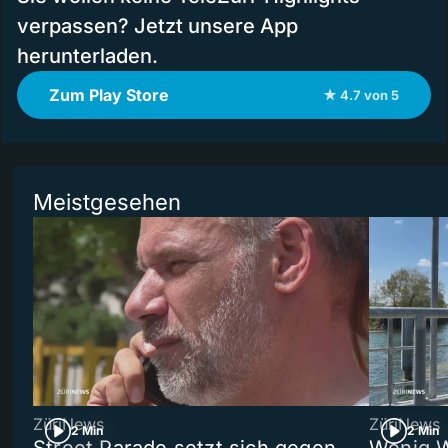
verpassen? Jetzt unsere App
herunterladen.
Zum Play Store
★ 4.7 von 5
Meistgesehen
ZüriNews
ZüriNews
2 Min
2 Min