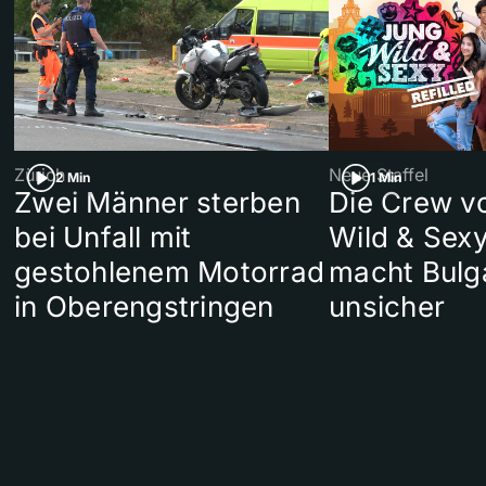
Zürich
Neue Staffel
2 Min
1 Min
Zwei Männer sterben
Die Crew v
bei Unfall mit
Wild & Sexy
gestohlenem Motorrad
macht Bulg
in Oberengstringen
unsicher