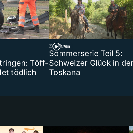
ZüriNews
4 Min
Sommerserie Teil 5:
ringen: Töff-
Schweizer Glück in de
et tödlich
Toskana