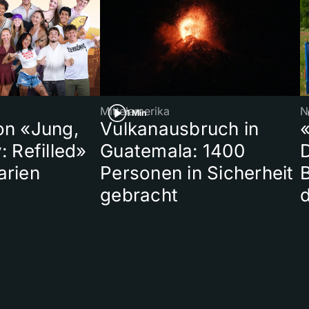
Mittelamerika
N
1 Min
on «Jung,
Vulkanausbruch in
«
: Refilled»
Guatemala: 1400
arien
Personen in Sicherheit
gebracht