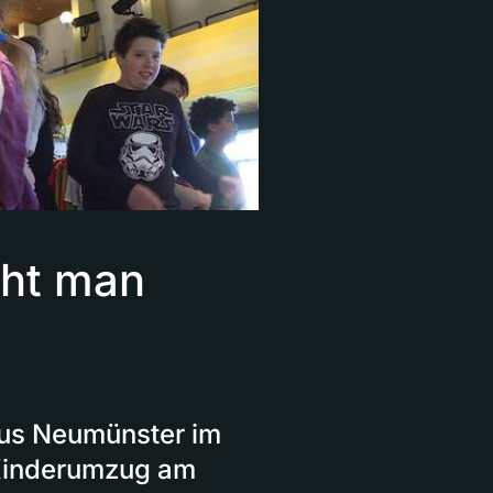
eht man
us Neumünster im
 Kinderumzug am