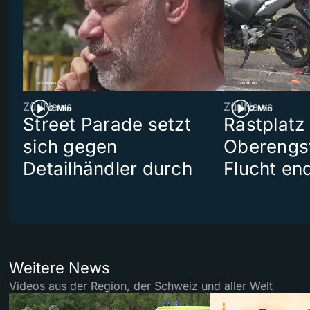
ZüriNews
ZüriNews
2 Min
2 Min
Street Parade setzt
Rastplatz
sich gegen
Oberengst
Detailhändler durch
Flucht end
Weitere News
Videos aus der Region, der Schweiz und aller Welt