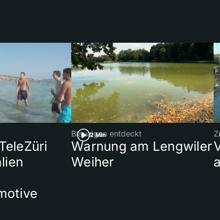
Blaualgen entdeckt
Z
2 Min
 TeleZüri
Warnung am Lengwiler
lien
Weiher
a
motive