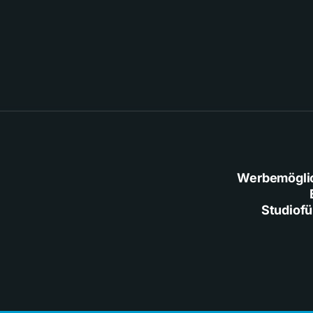
Werbemögli
Studiof