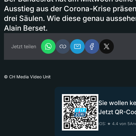
Ausstieg aus der Corona-Krise präsenti
drei Säulen. Wie diese genau aussehen
Alain Berset.
Jetzt teilen
©
CH Media Video Unit
Sie wollen k
Jetzt QR-Co
iOS: ★ 4.4 von 5
And