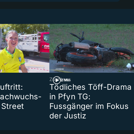
ZüriNews
2 Min
ftritt:
Tödliches Töff-Drama
Nachwuchs-
in Pfyn TG:
 Street
Fussgänger im Fokus
der Justiz