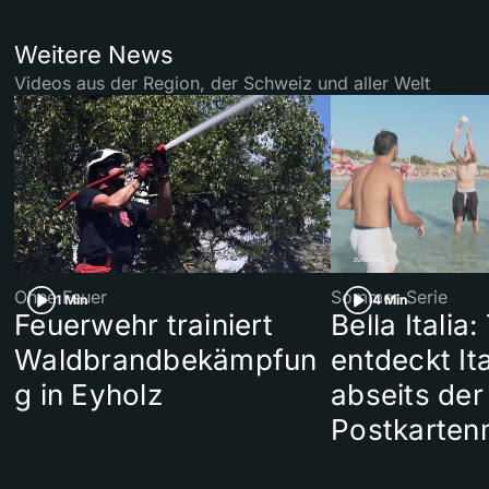
Weitere News
Videos aus der Region, der Schweiz und aller Welt
Ohne Feuer
Sommer-Serie
1 Min
4 Min
Feuerwehr trainiert
Bella Italia:
Waldbrandbekämpfun
entdeckt Ita
g in Eyholz
abseits der
Postkarten