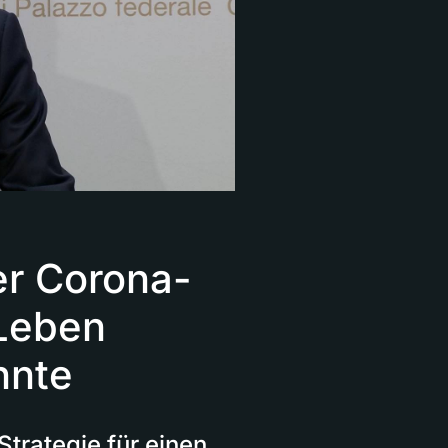
der Corona-
 Leben
nnte
trategie für einen