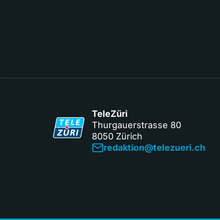
TeleZüri
Thurgauerstrasse 80
8050 Zürich
redaktion@telezueri.ch