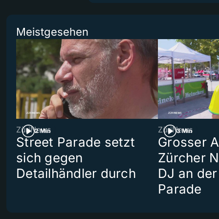
Meistgesehen
ZüriNews
ZüriNews
2 Min
3 Min
Street Parade setzt
Grosser Au
sich gegen
Zürcher 
Detailhändler durch
DJ an der
Parade