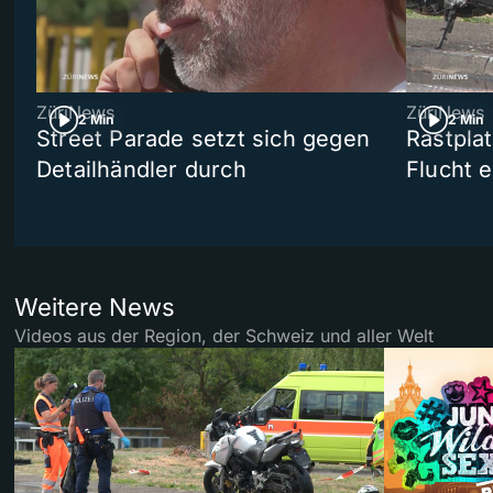
ZüriNews
ZüriNews
2 Min
2 Min
Street Parade setzt sich gegen
Rastpla
Detailhändler durch
Flucht e
Weitere News
Videos aus der Region, der Schweiz und aller Welt