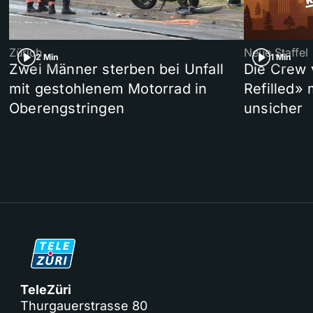
Zürich
Neue Staffel
2 Min
1 Min
Zwei Männer sterben bei Unfall
Die Crew 
mit gestohlenem Motorrad in
Refilled»
Oberengstringen
unsicher
TeleZüri
Thurgauerstrasse 80