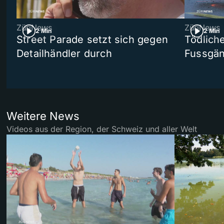
ZüriNews
ZüriNews
2 Min
2 Min
Street Parade setzt sich gegen
Tödlich
Detailhändler durch
Fussgän
Weitere News
Videos aus der Region, der Schweiz und aller Welt