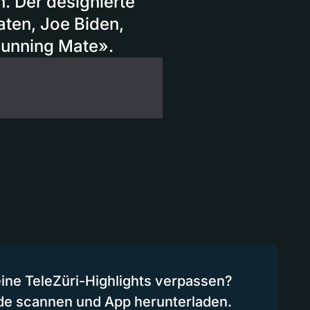
. Der designierte
ten, Joe Biden,
Running Mate».
eine TeleZüri-Highlights verpassen?
de scannen und App herunterladen.