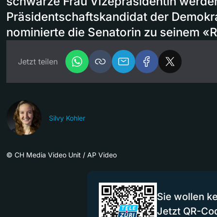
schwarze Frau Vizepräsidentin werden
Präsidentschaftskandidat der Demokra
nominierte die Senatorin zu seinem «
Jetzt teilen
Silvy Kohler
©
CH Media Video Unit / AP Video
Sie wollen k
Jetzt QR-Co