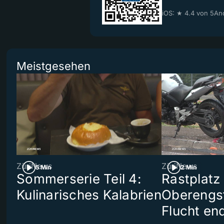
iOS: ★ 4.4 von 5
And
Meistgesehen
ZüriNews
ZüriNews
5 Min
2 Min
Sommerserie Teil 4:
Rastplatz
Kulinarisches Kalabrien
Oberengst
Flucht end