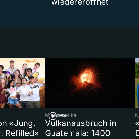
wiedereröffnet
Mittelamerika
N
1 Min
on «Jung,
Vulkanausbruch in
«
: Refilled»
Guatemala: 1400