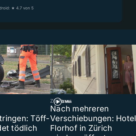
roid: ★ 4.7 von 5
ZüriNews
3 Min
Nach mehreren
ringen: Töff-
Verschiebungen: Hote
et tödlich
Florhof in Zürich