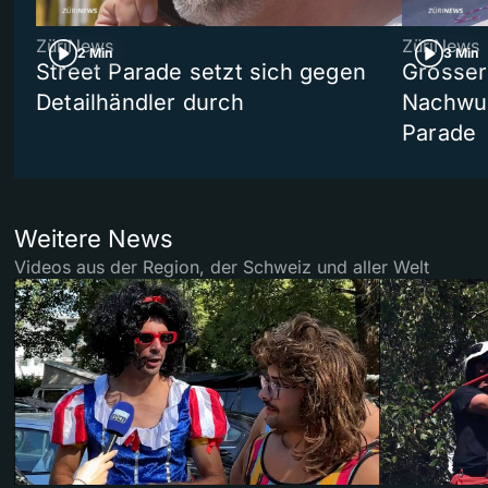
ZüriNews
ZüriNews
2 Min
3 Min
Street Parade setzt sich gegen
Grosser 
Detailhändler durch
Nachwuc
Parade
Weitere News
Videos aus der Region, der Schweiz und aller Welt