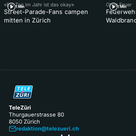
«Ein Tag im Jahr ist das okay»
Ohne Feuer
1 Min
1 Min
Street-Parade-Fans campen
Feuerwehr 
mitten in Zürich
Waldbrand
TeleZüri
Thurgauerstrasse 80
8050 Zürich
redaktion@telezueri.ch