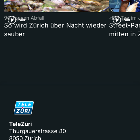
90 Tonnen Abfall
«Ein Tag im 
1 Min
1 Min
So wird Zürich über Nacht wieder
Street-P
sauber
mitten in 
TeleZüri
Thurgauerstrasse 80
8050 Zürich