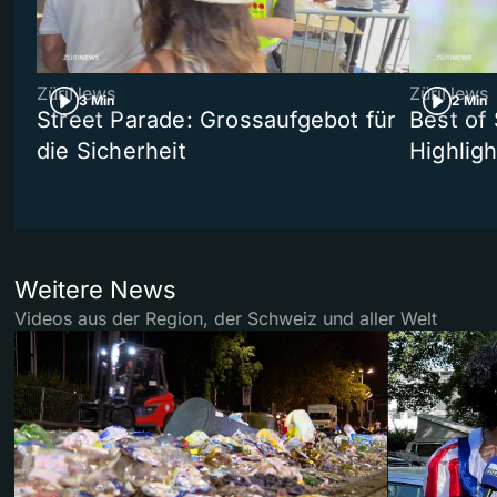
ZüriNews
ZüriNews
3 Min
2 Min
Street Parade: Grossaufgebot für
Best of 
die Sicherheit
Highligh
Weitere News
Videos aus der Region, der Schweiz und aller Welt