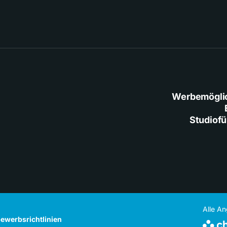
Werbemögli
Studiof
Alle A
ewerbsrichtlinien