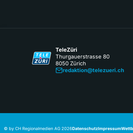
TeleZüri
Thurgauerstrasse 80
8050 Zürich
redaktion@telezueri.ch
© by CH Regionalmedien AG 2026
Datenschutz
Impressum
Wettb