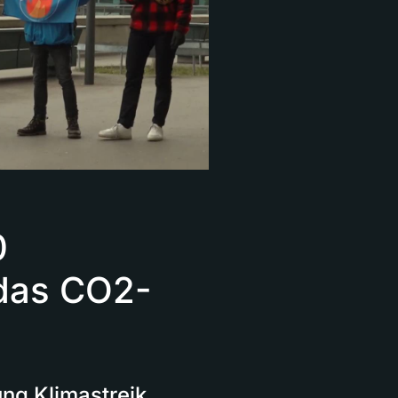
0
 das CO2-
ng Klimastreik