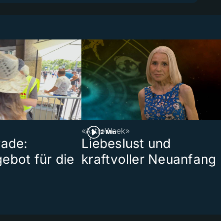
«AstroWeek»
2 Min
rade:
Liebeslust und
ebot für die
kraftvoller Neuanfang
t