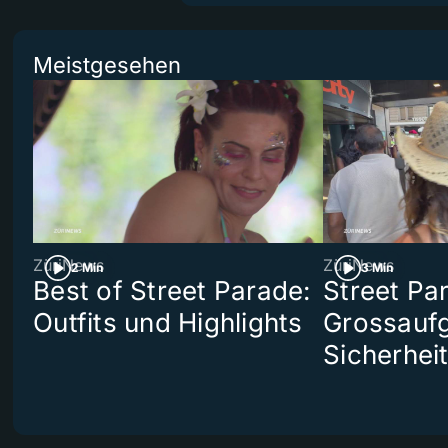
Meistgesehen
ZüriNews
ZüriNews
2 Min
3 Min
Best of Street Parade:
Street Pa
Outfits und Highlights
Grossaufg
Sicherhei