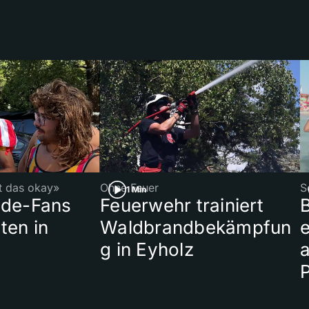
st das okay»
Ohne Feuer
S
1 Min
ade-Fans
Feuerwehr trainiert
B
ten in
Waldbrandbekämpfun
e
g in Eyholz
a