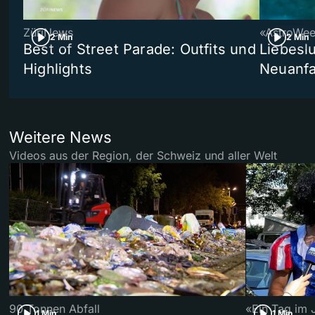
ZüriNews
«AstroWe
2 Min
2 Min
Best of Street Parade: Outfits und
Liebeslu
Highlights
Neuanf
Weitere News
Videos aus der Region, der Schweiz und aller Welt
90 Tonnen Abfall
«Ein Tag im 
1 Min
1 Min