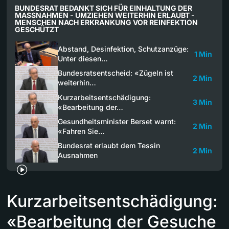
BUNDESRAT BEDANKT SICH FÜR EINHALTUNG DER
MASSNAHMEN - UMZIEHEN WEITERHIN ERLAUBT -
MENSCHEN NACH ERKRANKUNG VOR REINFEKTION
GESCHÜTZT
Abstand, Desinfektion, Schutzanzüge:
1 Min
Unter diesen…
Bundesratsentscheid: «Zügeln ist
2 Min
weiterhin…
Kurzarbeitsentschädigung:
3 Min
«Bearbeitung der…
Gesundheitsminister Berset warnt:
2 Min
«Fahren Sie…
Bundesrat erlaubt dem Tessin
2 Min
Ausnahmen
Kurzarbeitsentschädigung:
«Bearbeitung der Gesuche