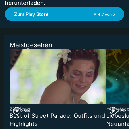
herunterladen.
Zum Play Store
★ 4.7 von 5
Meistgesehen
ZüriNews
«AstroWe
2 Min
2 Min
Best of Street Parade: Outfits und
Liebeslu
Highlights
Neuanf