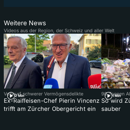
Weitere News
Videos aus der Region, der Schweiz und aller Welt
Vorwurf schwerer Vermögensdelikte
90 Tonnen Ab
2 Min
1 Min
Ex-Raiffeisen-Chef Pierin Vincenz
So wird Z
trifft am Zürcher Obergericht ein
sauber