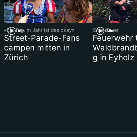
«Ein Tag im Jahr ist das okay»
Ohne Feuer
1 Min
1 Min
Street-Parade-Fans
Feuerwehr t
campen mitten in
Waldbrand
Zürich
g in Eyholz