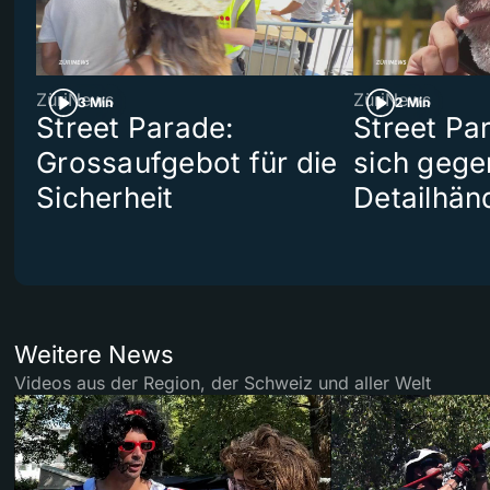
ZüriNews
ZüriNews
3 Min
2 Min
Street Parade:
Street Pa
Grossaufgebot für die
sich gege
Sicherheit
Detailhän
Weitere News
Videos aus der Region, der Schweiz und aller Welt