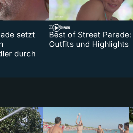
ZüriNews
2 Min
rade setzt
Best of Street Parade:
n
Outfits und Highlights
dler durch