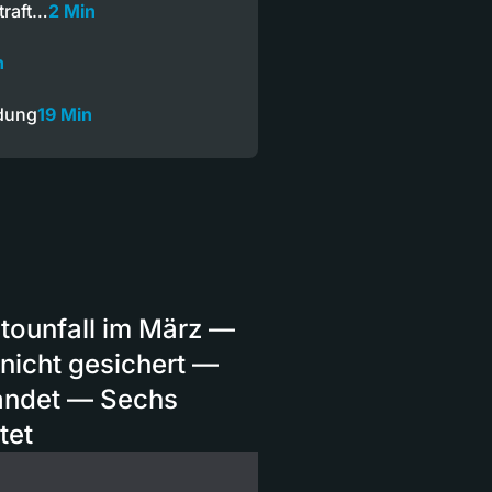
traft…
2 Min
n
dung
19 Min
utounfall im März —
 nicht gesichert —
landet — Sechs
tet