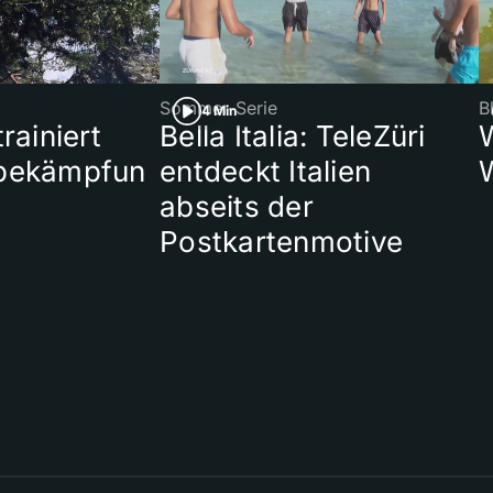
Sommer-Serie
B
4 Min
rainiert
Bella Italia: TeleZüri
bekämpfun
entdeckt Italien
abseits der
Postkartenmotive