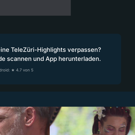
eine TeleZüri-Highlights verpassen?
de scannen und App herunterladen.
roid: ★ 4.7 von 5