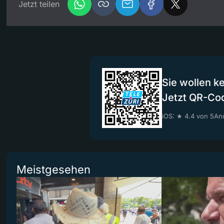
Jetzt teilen
Sie wollen k
Jetzt QR-Co
iOS: ★ 4.4 von 5
And
Meistgesehen