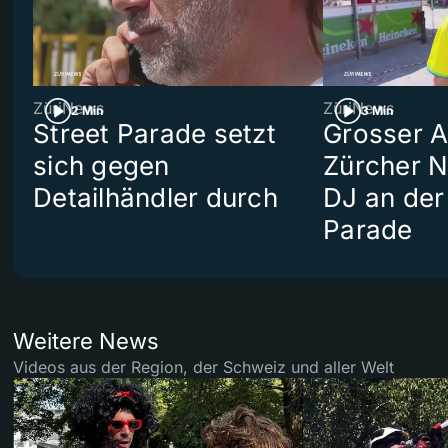
ZüriNews
ZüriNews
2 Min
3 Min
Street Parade setzt
Grosser Au
sich gegen
Zürcher 
Detailhändler durch
DJ an der
Parade
Weitere News
Videos aus der Region, der Schweiz und aller Welt