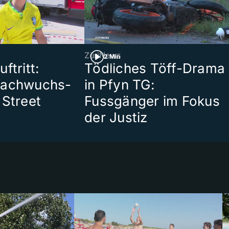
ZüriNews
2 Min
ftritt:
Tödliches Töff-Drama
Nachwuchs-
in Pfyn TG:
 Street
Fussgänger im Fokus
der Justiz