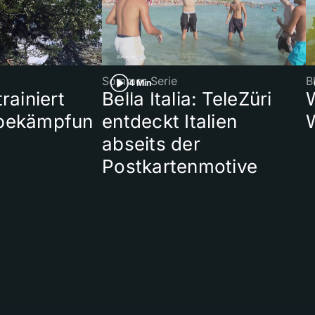
Sommer-Serie
B
4 Min
rainiert
Bella Italia: TeleZüri
bekämpfun
entdeckt Italien
abseits der
Postkartenmotive