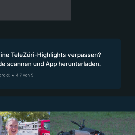
eine TeleZüri-Highlights verpassen?
de scannen und App herunterladen.
roid: ★ 4.7 von 5