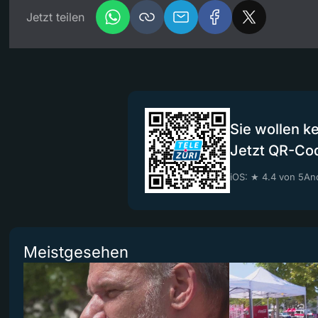
Jetzt teilen
Sie wollen k
Jetzt QR-Co
iOS: ★ 4.4 von 5
And
Meistgesehen