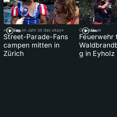
«Ein Tag im Jahr ist das okay»
Ohne Feuer
1 Min
1 Min
Street-Parade-Fans
Feuerwehr t
campen mitten in
Waldbrand
Zürich
g in Eyholz