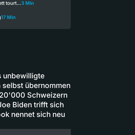
tt tourt…
3 Min
g
17 Min
 unbewilligte
n selbst übernommen
 120'000 Schweizern
e Biden trifft sich
ok nennet sich neu