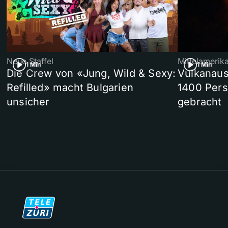
Neue Staffel
Mittelamerik
1 Min
1 Min
Die Crew von «Jung, Wild & Sexy:
Vulkanaus
Refilled» macht Bulgarien
1400 Pers
unsicher
gebracht