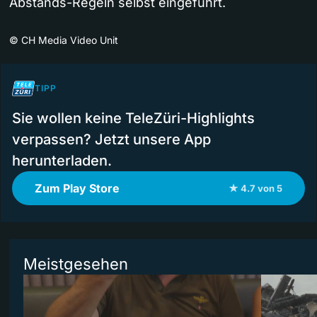
Abstands-Regeln selbst eingeführt.
©
CH Media Video Unit
TIPP
Sie wollen keine TeleZüri-Highlights
verpassen? Jetzt unsere App
herunterladen.
Zum Play Store
★ 4.7 von 5
Meistgesehen