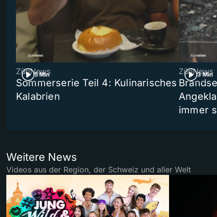
ZüriNews
ZüriNews
5 Min
3 Min
Sommerserie Teil 4: Kulinarisches
Brandse
Kalabrien
Angekla
immer s
Weitere News
Videos aus der Region, der Schweiz und aller Welt