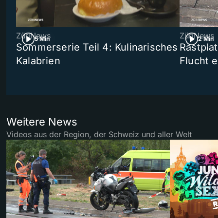
ZüriNews
ZüriNews
5 Min
2 Min
Sommerserie Teil 4: Kulinarisches
Rastpla
Kalabrien
Flucht e
Weitere News
Videos aus der Region, der Schweiz und aller Welt