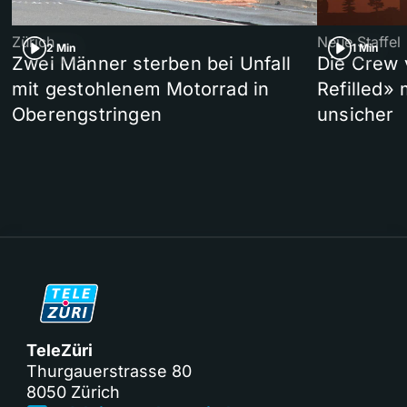
Zürich
Neue Staffel
2 Min
1 Min
Zwei Männer sterben bei Unfall
Die Crew 
mit gestohlenem Motorrad in
Refilled»
Oberengstringen
unsicher
TeleZüri
Thurgauerstrasse 80
8050 Zürich